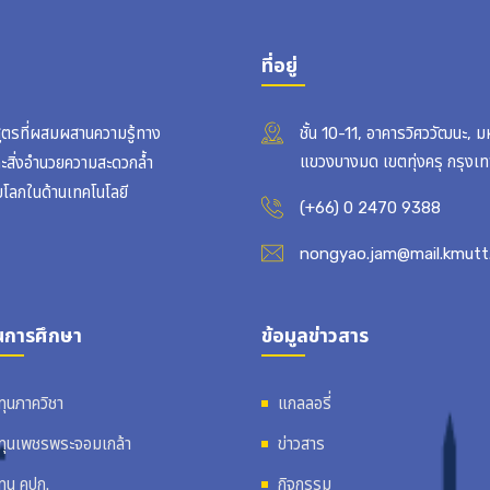
ที่อยู่
สูตรที่ผสมผสานความรู้ทาง
ชั้น 10-11, อาคารวิศววัฒนะ, 
แขวงบางมด เขตทุ่งครุ กรุง
ละสิ่งอำนวยความสะดวกล้ำ
บโลกในด้านเทคโนโลยี
(+66) 0 2470 9388
nongyao.jam@mail.kmutt.
นการศึกษา
ข้อมูลข่าวสาร
ทุนภาควิชา
แกลลอรี่
ทุนเพชรพระจอมเกล้า
ข่าวสาร
ทุน คปก.
กิจกรรม