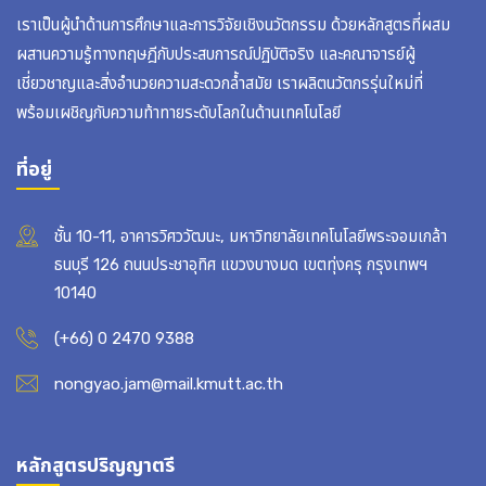
เราเป็นผู้นำด้านการศึกษาและการวิจัยเชิงนวัตกรรม ด้วยหลักสูตรที่ผสม
ผสานความรู้ทางทฤษฎีกับประสบการณ์ปฏิบัติจริง และคณาจารย์ผู้
เชี่ยวชาญและสิ่งอำนวยความสะดวกล้ำสมัย เราผลิตนวัตกรรุ่นใหม่ที่
พร้อมเผชิญกับความท้าทายระดับโลกในด้านเทคโนโลยี
ที่อยู่
ชั้น 10-11, อาคารวิศววัฒนะ, มหาวิทยาลัยเทคโนโลยีพระจอมเกล้า
ธนบุรี 126 ถนนประชาอุทิศ แขวงบางมด เขตทุ่งครุ กรุงเทพฯ
10140
(+66) 0 2470 9388
nongyao.jam@mail.kmutt.ac.th
หลักสูตรปริญญาตรี