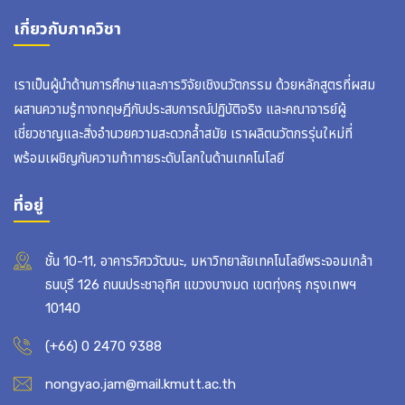
เกี่ยวกับภาควิชา
เราเป็นผู้นำด้านการศึกษาและการวิจัยเชิงนวัตกรรม ด้วยหลักสูตรที่ผสม
ผสานความรู้ทางทฤษฎีกับประสบการณ์ปฏิบัติจริง และคณาจารย์ผู้
เชี่ยวชาญและสิ่งอำนวยความสะดวกล้ำสมัย เราผลิตนวัตกรรุ่นใหม่ที่
พร้อมเผชิญกับความท้าทายระดับโลกในด้านเทคโนโลยี
ที่อยู่
ชั้น 10-11, อาคารวิศววัฒนะ, มหาวิทยาลัยเทคโนโลยีพระจอมเกล้า
ธนบุรี 126 ถนนประชาอุทิศ แขวงบางมด เขตทุ่งครุ กรุงเทพฯ
10140
(+66) 0 2470 9388
nongyao.jam@mail.kmutt.ac.th