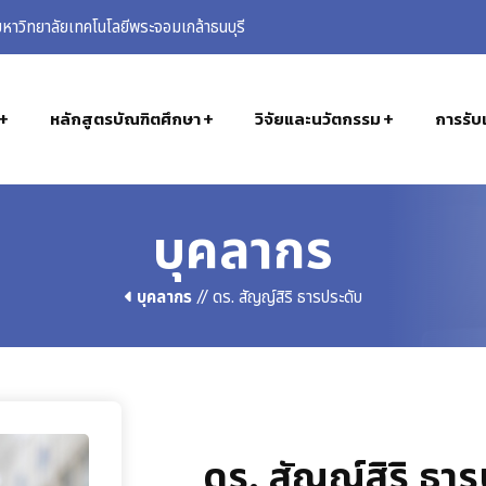
าวิทยาลัยเทคโนโลยีพระจอมเกล้าธนบุรี
หลักสูตรบัณฑิตศึกษา
วิจัยและนวัตกรรม
การรับเ
บุคลากร
บุคลากร
// ดร. สัญญ์สิริ ธารประดับ
ดร. สัญญ์สิริ ธา