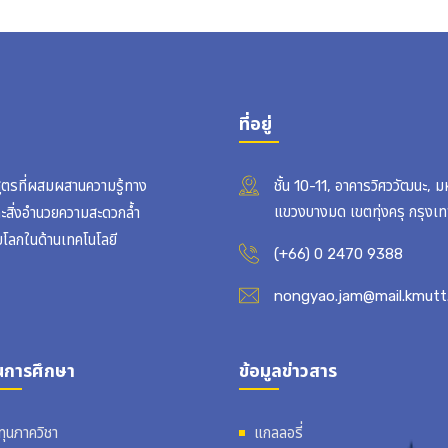
ที่อยู่
สูตรที่ผสมผสานความรู้ทาง
ชั้น 10-11, อาคารวิศววัฒนะ, 
แขวงบางมด เขตทุ่งครุ กรุง
ละสิ่งอำนวยความสะดวกล้ำ
บโลกในด้านเทคโนโลยี
(+66) 0 2470 9388
nongyao.jam@mail.kmutt.
นการศึกษา
ข้อมูลข่าวสาร
ทุนภาควิชา
แกลลอรี่