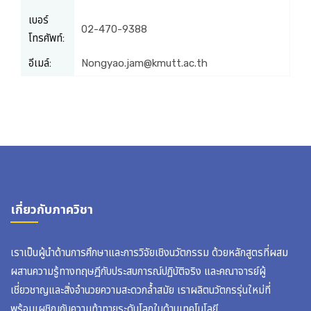
เบอร์
02-470-9388
โทรศัพท์:
อีเมล์:
Nongyao.jam@kmutt.ac.th
เกี่ยวกับภาควิชา
เราเป็นผู้นำด้านการศึกษาและการวิจัยเชิงนวัตกรรม ด้วยหลักสูตรที่ผสม
ผสานความรู้ทางทฤษฎีกับประสบการณ์ปฏิบัติจริง และคณาจารย์ผู้
เชี่ยวชาญและสิ่งอำนวยความสะดวกล้ำสมัย เราผลิตนวัตกรรุ่นใหม่ที่
พร้อมเผชิญกับความท้าทายระดับโลกในด้านเทคโนโลยี