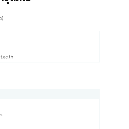
ิ)
t.ac.th
ks