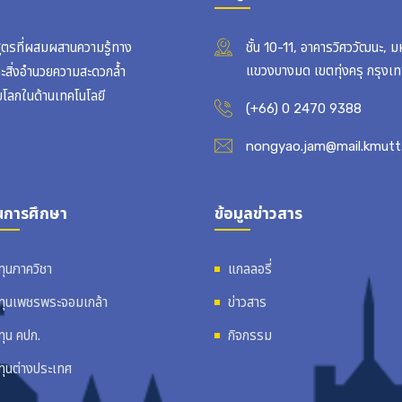
สูตรที่ผสมผสานความรู้ทาง
ชั้น 10-11, อาคารวิศววัฒนะ, 
แขวงบางมด เขตทุ่งครุ กรุง
ละสิ่งอำนวยความสะดวกล้ำ
บโลกในด้านเทคโนโลยี
(+66) 0 2470 9388
nongyao.jam@mail.kmutt.
นการศึกษา
ข้อมูลข่าวสาร
ทุนภาควิชา
แกลลอรี่
ทุนเพชรพระจอมเกล้า
ข่าวสาร
ทุน คปก.
กิจกรรม
ทุนต่างประเทศ