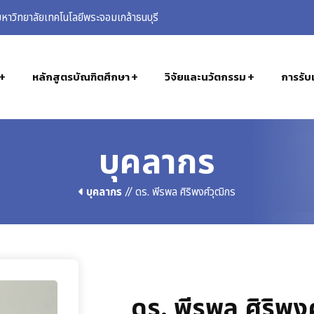
าวิทยาลัยเทคโนโลยีพระจอมเกล้าธนบุรี
หลักสูตรบัณฑิตศึกษา
วิจัยและนวัตกรรม
การรับเ
บุคลากร
บุคลากร
// ดร. พีรพล ศิริพงศ์วุฒิกร
ดร. พีรพล ศิริพงศ