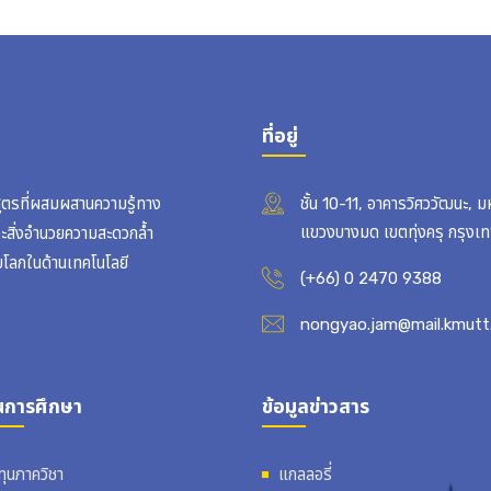
ที่อยู่
สูตรที่ผสมผสานความรู้ทาง
ชั้น 10-11, อาคารวิศววัฒนะ, 
แขวงบางมด เขตทุ่งครุ กรุง
ละสิ่งอำนวยความสะดวกล้ำ
บโลกในด้านเทคโนโลยี
(+66) 0 2470 9388
nongyao.jam@mail.kmutt.
นการศึกษา
ข้อมูลข่าวสาร
ทุนภาควิชา
แกลลอรี่