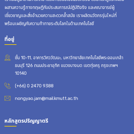
ผสานความรู้ทางทฤษฎีกับประสบการณ์ปฏิบัติจริง และคณาจารย์ผู้
เชี่ยวชาญและสิ่งอำนวยความสะดวกล้ำสมัย เราผลิตนวัตกรรุ่นใหม่ที่
พร้อมเผชิญกับความท้าทายระดับโลกในด้านเทคโนโลยี
ที่อยู่
ชั้น 10-11, อาคารวิศววัฒนะ, มหาวิทยาลัยเทคโนโลยีพระจอมเกล้า
ธนบุรี 126 ถนนประชาอุทิศ แขวงบางมด เขตทุ่งครุ กรุงเทพฯ
10140
(+66) 0 2470 9388
nongyao.jam@mail.kmutt.ac.th
หลักสูตรปริญญาตรี