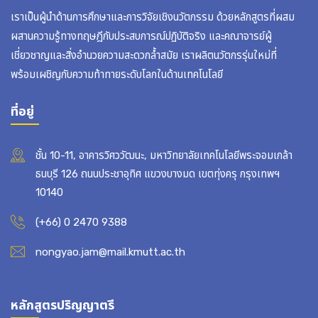
เราเป็นผู้นำด้านการศึกษาและการวิจัยเชิงนวัตกรรม ด้วยหลักสูตรที่ผสม
ผสานความรู้ทางทฤษฎีกับประสบการณ์ปฏิบัติจริง และคณาจารย์ผู้
เชี่ยวชาญและสิ่งอำนวยความสะดวกล้ำสมัย เราผลิตนวัตกรรุ่นใหม่ที่
พร้อมเผชิญกับความท้าทายระดับโลกในด้านเทคโนโลยี
ที่อยู่
ชั้น 10-11, อาคารวิศววัฒนะ, มหาวิทยาลัยเทคโนโลยีพระจอมเกล้า
ธนบุรี 126 ถนนประชาอุทิศ แขวงบางมด เขตทุ่งครุ กรุงเทพฯ
10140
(+66) 0 2470 9388
nongyao.jam@mail.kmutt.ac.th
หลักสูตรปริญญาตรี